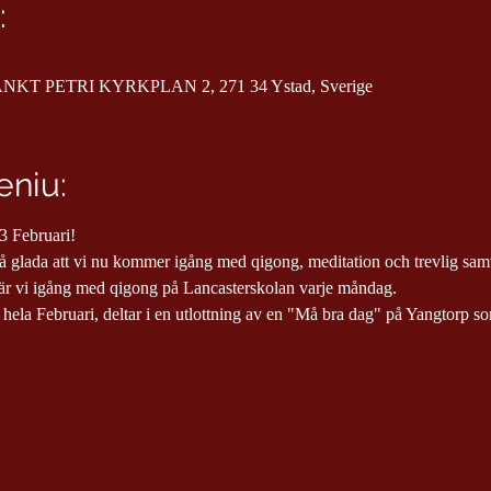
:
SANKT PETRI KYRKPLAN 2, 271 34 Ystad, Sverige
niu:
3 Februari!
 glada att vi nu kommer igång med qigong, meditation och trevlig sam
u är vi igång med qigong på Lancasterskolan varje måndag.
ela Februari, deltar i en utlottning av en "Må bra dag" på Yangtorp som