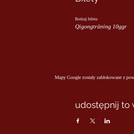
Rodzaj biletu
Qigongträning 10ggr
Mapy Google zostały zablokowane z powod
udostępnij to