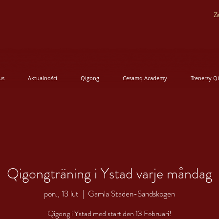
Za
us
Aktualności
Qigong
Cesamq Academy
Trenerzy Q
Qigongträning i Ystad varje måndag
pon., 13 lut
  |  
Gamla Staden-Sandskogen
Qigong i Ystad med start den 13 Februari!