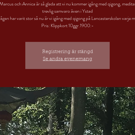
Marcus och Annica är så glada att vi nu kommer igång med qigong, medita
trevlig samvaro även i Ystad
rågan har varit stor så nu är vi igång med qigong på Lancasterskolan varje 
Pris: Klippkort 10ggr.1900:-
Registrering är stängd
Se andra evenemang