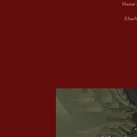
Master 
Efterf