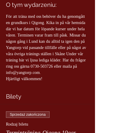
O tym wydarzeniu:
För att träna med oss behöver du ha genomgått 
en grundkurs i Qigong. Kika in på vår hemsida 
där vi har datum för löpande kurser under hela 
våren. Terminen varar fram till påsk. Missar du 
någon gång i Lund kan du alltid ta igen den på 
Yangtorp vid passande tillfälle eller på något av 
våra övriga tränings ställen i Skåne Under vår 
träning bär vi ljusa lediga kläder. Har du frågor 
ring oss gärna 0730-503726 eller maila på 
info@yangtorp.com.
Hjärtligt välkommen!
Bilety
Sprzedaż zakończona
Rodzaj biletu
Terminträning-Qigong 10ggr