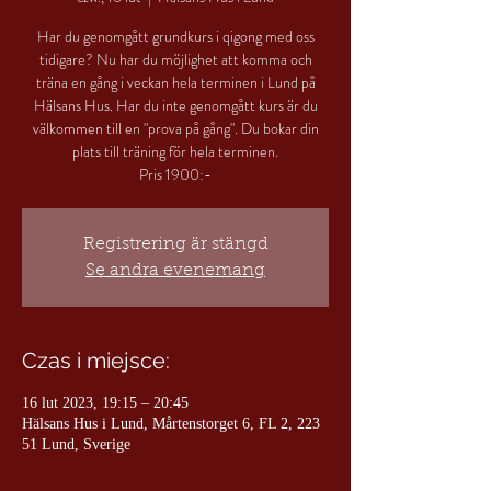
Har du genomgått grundkurs i qigong med oss
tidigare? Nu har du möjlighet att komma och
träna en gång i veckan hela terminen i Lund på
Hälsans Hus. Har du inte genomgått kurs är du
välkommen till en "prova på gång". Du bokar din
plats till träning för hela terminen.
Pris 1900:-
Registrering är stängd
Se andra evenemang
Czas i miejsce:
16 lut 2023, 19:15 – 20:45
Hälsans Hus i Lund, Mårtenstorget 6, FL 2, 223
51 Lund, Sverige