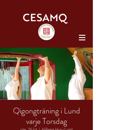
Qigongträning i Lund
varje Torsdag
czw., 16 lut
  |  
Hälsans Hus i Lund