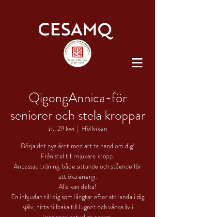
QigongAnnica-för
seniorer och stela kroppar
śr., 29 kwi
  |  
Höllviken
Börja det nya året med att ta hand om dig!
Från stel till mjukare kropp.
Anpassad träning, både sittande och stående för
att öka energi.
Alla kan delta!
En inbjudan till dig som längtar efter att landa i dig
själv, hitta tillbaka till lugnet och väcka liv i