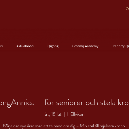
Za
us
Aktualności
Qigong
Cesamq Academy
Trenerzy Q
ngAnnica – för seniorer och stela kr
śr., 18 lut
  |  
Höllviken
Börja det nya året med att ta hand om dig – från stel till mjukare kropp.