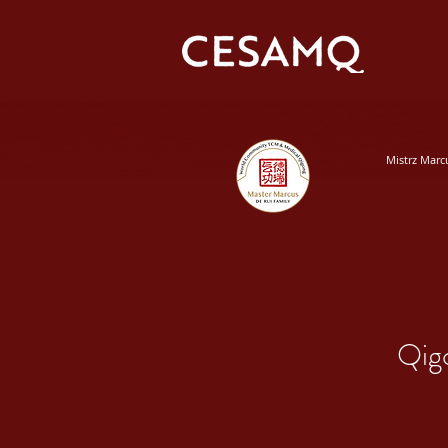
Mistrz Marc
Qigo