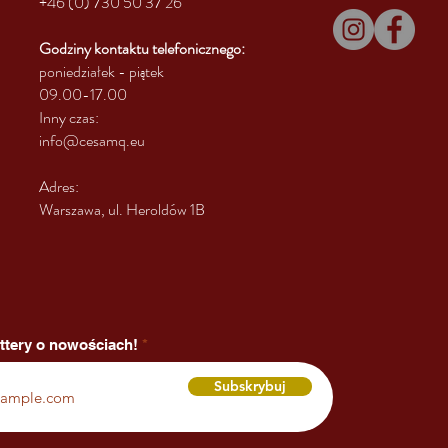
+46 (0) 730 50 37 26
Godziny kontaktu
telefonicznego:
poniedziałek - piątek
09.00-17.00
Inny czas:
info@cesamq.eu
Adres:
Warszawa, ul. Heroldów 1B
ttery o nowościach!
Subskrybuj