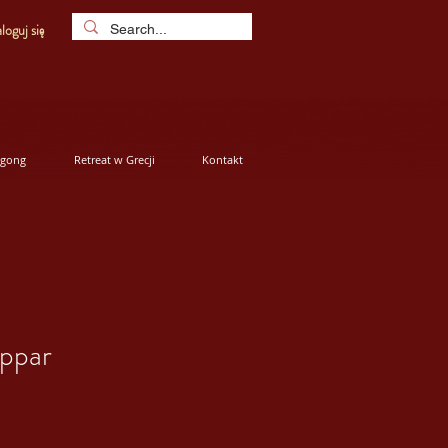
loguj się
igong
Retreat w Grecji
Kontakt
oppar