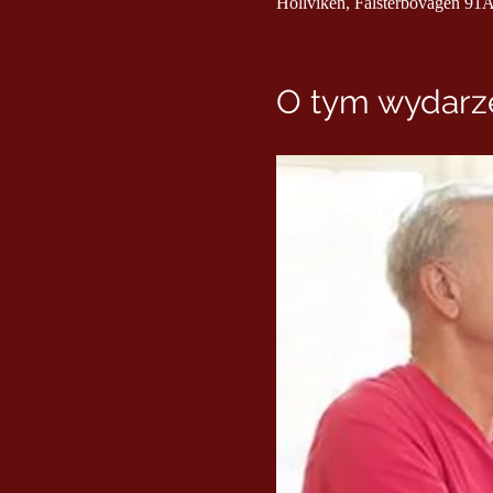
Höllviken, Falsterbovägen 91A
O tym wydarze