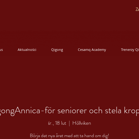
Za
us
Aktualności
Qigong
Cesamq Academy
Trenerzy Q
ongAnnica-för seniorer och stela kro
śr., 18 lut
  |  
Höllviken
Börja det nya året med att ta hand om dig!