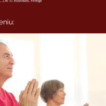
, 236 51 Höllviken, Sverige
niu: