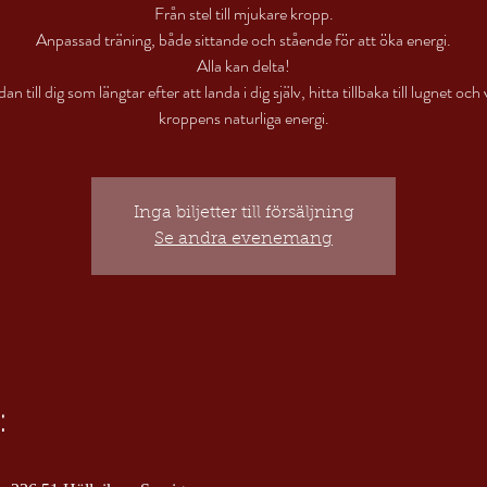
Från stel till mjukare kropp.
Anpassad träning, både sittande och stående för att öka energi.
Alla kan delta!
n till dig som längtar efter att landa i dig själv, hitta tillbaka till lugnet och 
Inga biljetter till försäljning
Se andra evenemang
: