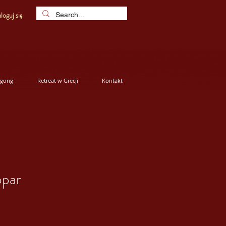
loguj się
igong
Retreat w Grecji
Kontakt
ppar