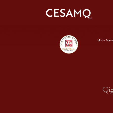
Mistrz Marc
Qig