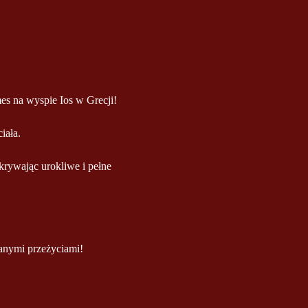
s na wyspie Ios w Grecji!
iała.
rywając urokliwe i pełne 
anymi przeżyciami!