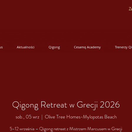
Za
us
Aktualności
Qigong
Cesamq Academy
Trenerzy Q
Qigong Retreat w Grecji 2026
sob., 05 wrz
  |  
Olive Tree Homes-Mylopotas Beach
5-12 września – Qigong retreat z Mistrzem Marcusem w Grecji