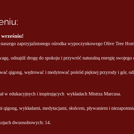
niu:
 wrześniu!
o naszego zaprzyjaźnionego ośrodka wypoczynkowego Olive Tree Home
agę, odnajdź drogę do spokoju i przywróć naturalną energię swojego c
wać qigong, wędrować i medytować pośród pięknej przyrody i gór, odk
ł w edukacyjnych i inspirujących  wykładach Mistrza Marcusa.
mi qigong, wykładami, medytacjami, słońcem, pływaniem i niezapomni
kojach dwuosobowych: 14.