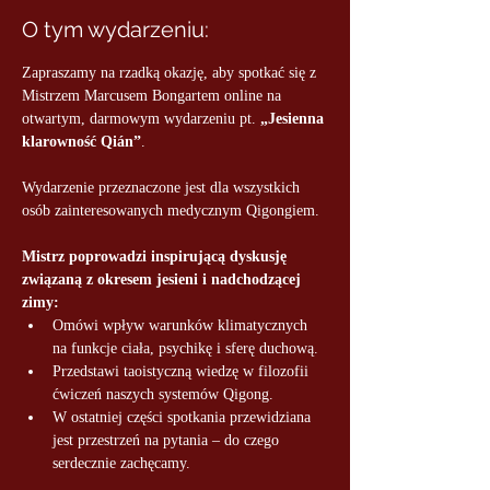
O tym wydarzeniu:
Zapraszamy na rzadką okazję, aby spotkać się z 
Mistrzem Marcusem Bongartem online na 
otwartym, darmowym wydarzeniu pt. 
„Jesienna 
klarowność Qián”
.
Wydarzenie przeznaczone jest dla wszystkich 
osób zainteresowanych medycznym Qigongiem.
Mistrz poprowadzi inspirującą dyskusję 
związaną z okresem jesieni i nadchodzącej 
zimy:
Omówi wpływ warunków klimatycznych 
na funkcje ciała, psychikę i sferę duchową.
Przedstawi taoistyczną wiedzę w filozofii 
ćwiczeń naszych systemów Qigong.
W ostatniej części spotkania przewidziana 
jest przestrzeń na pytania – do czego 
serdecznie zachęcamy.