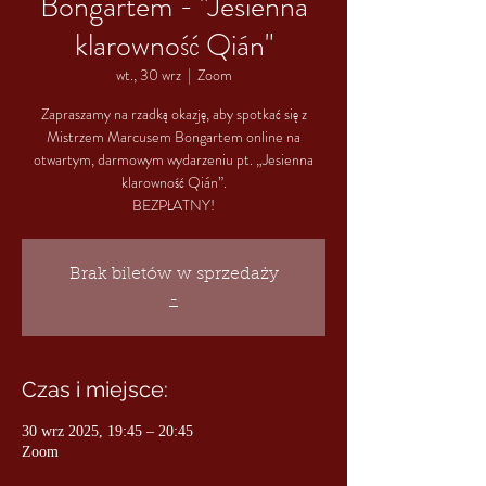
Bongartem - "Jesienna
klarowność Qián"
wt., 30 wrz
  |  
Zoom
Zapraszamy na rzadką okazję, aby spotkać się z
Mistrzem Marcusem Bongartem online na
otwartym, darmowym wydarzeniu pt. „Jesienna
klarowność Qián”.
BEZPŁATNY!
Brak biletów w sprzedaży
-
Czas i miejsce:
30 wrz 2025, 19:45 – 20:45
Zoom