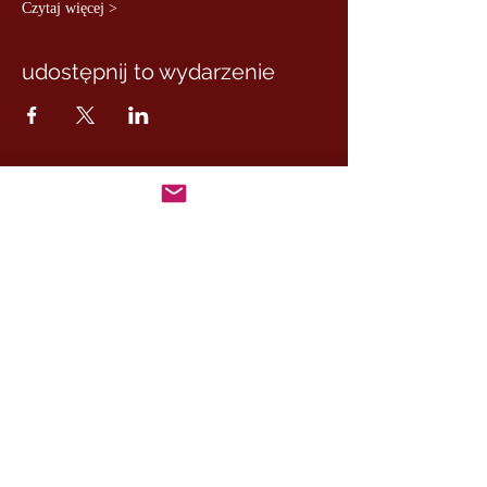
Czytaj więcej >
udostępnij to wydarzenie
MASTER MARCUS
– DE RUI FAMILY
KONTAKT:
+46 (0) 730 50 37 26
Godziny kontaktu
telefonicznego:
poniedziałek - piątek
09.00-17.00