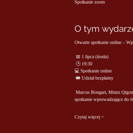
Spotkanie zoom
O tym wydarze
Otwarte spotkanie online – 
 📅 1 lipca (środa)
 🕒 19:30 
💻 Spotkanie online
 🎟 Udział bezpłatny
 Marcus Bongart, Mistrz Qigongu i lekarz tradycyjnej medycyny chińskiej z ponad 50-letnim doświadczeniem, zaprasza na otwarte 
spotkanie wprowadzające do 
Czytaj więcej >