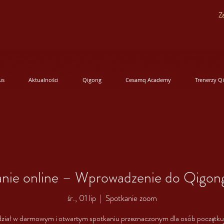
Za
us
Aktualności
Qigong
Cesamq Academy
Trenerzy Q
anie online – Wprowadzenie do Qigo
śr., 01 lip
  |  
Spotkanie zoom
ział w darmowym i otwartym spotkaniu przeznaczonym dla osób początku