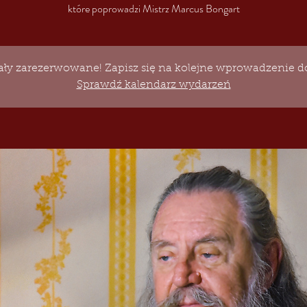
które poprowadzi Mistrz Marcus Bongart
tały zarezerwowane! Zapisz się na kolejne wprowadzenie do
Sprawdź kalendarz wydarzeń