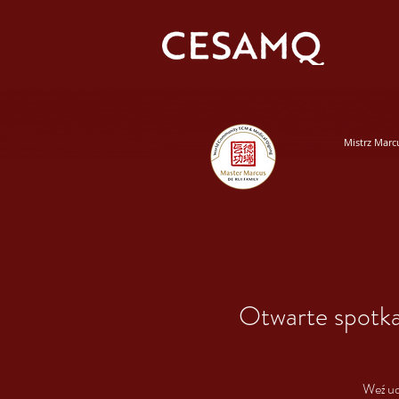
Mistrz Marc
Otwarte spotk
Weź ud