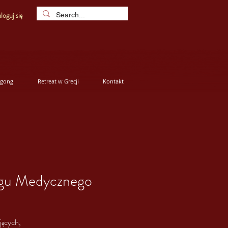
loguj się
igong
Retreat w Grecji
Kontakt
ngu Medycznego
jących,