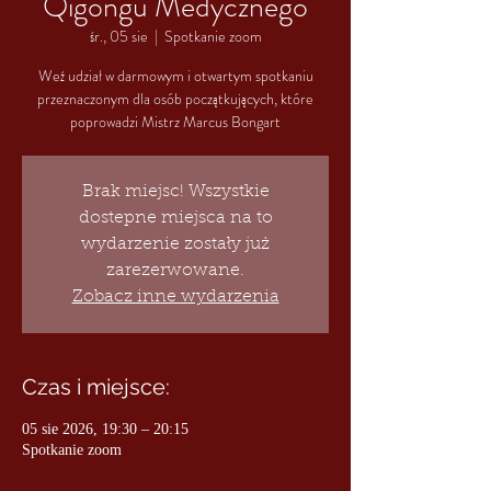
Qigongu Medycznego
śr., 05 sie
  |  
Spotkanie zoom
Weź udział w darmowym i otwartym spotkaniu
przeznaczonym dla osób początkujących, które
poprowadzi Mistrz Marcus Bongart
Brak miejsc! Wszystkie
dostepne miejsca na to
wydarzenie zostały już
zarezerwowane.
Zobacz inne wydarzenia
Czas i miejsce:
05 sie 2026, 19:30 – 20:15
Spotkanie zoom