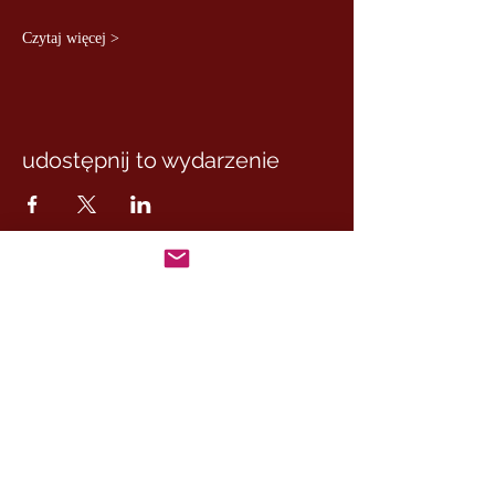
Czytaj więcej >
udostępnij to wydarzenie
MASTER MARCUS
– DE RUI FAMILY
KONTAKT:
+46 (0) 730 50 37 26