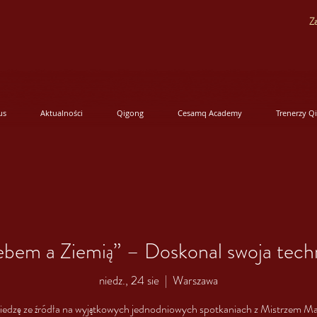
Za
us
Aktualności
Qigong
Cesamq Academy
Trenerzy Q
ebem a Ziemią” – Doskonal swoja tech
niedz., 24 sie
  |  
Warszawa
iedzę ze źródła na wyjątkowych jednodniowych spotkaniach z Mistrzem M