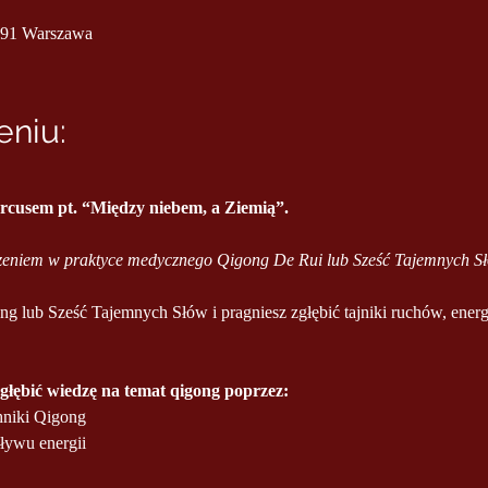
991 Warszawa
niu:
rcusem pt. “Między niebem, a Ziemią”.
eniem w praktyce medycznego Qigong De Rui lub Sześć Tajemnych Sł
g lub Sześć Tajemnych Słów i pragniesz zgłębić tajniki ruchów, energii 
łębić wiedzę na temat qigong poprzez: 
hniki Qigong  
ływu energii 