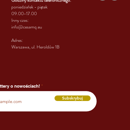
Godziny kontaktu
telefonicznego:
poniedziałek - piątek
09.00-17.00
Inny czas:
info@cesamq.eu
Adres:
Warszawa, ul. Heroldów 1B
ttery o nowościach!
Subskrybuj