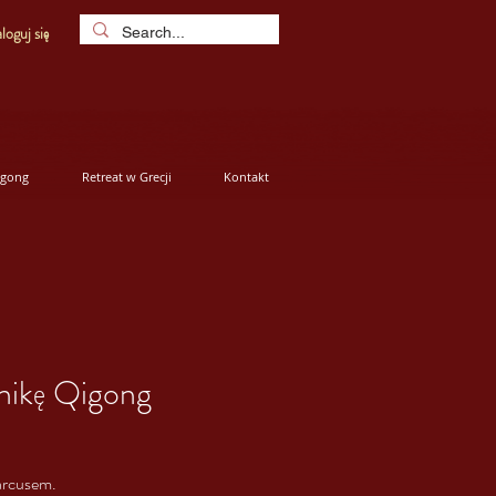
loguj się
igong
Retreat w Grecji
Kontakt
nikę Qigong
arcusem.