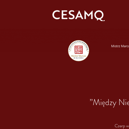
Mistrz Marc
”Między Ni
Czerp w