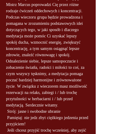
Mistrz Marcus poprowadzi Cię przez różne 
rodzaje ćwiczeń oddechowych i koncentracji. 
Podczas wieczoru grupa będzie prowadzona i 
pomagana w zrozumieniu podstawowych idei 
dotyczących tego, w jaki sposób i dlaczego 
medytacja może pomóc Ci uzyskać lepszy 
spokój ducha, wzmocnić energię, zwiększyć 
koncentrację, a tym samym osiągnąć lepsze 
zdrowie, znaleźć równowagę i spokój. 
Odnalezienie siebie, lepsze samopoczucie i 
zobaczenie światła, radości i miłości to coś, za 
czym wszyscy tęsknimy, a medytacja pomaga 
poczuć bardziej harmonijne i zrównoważone 
życie. W związku z wieczorem masz możliwość 
rezerwacji na relaks, zabiegi i / lub trochę 
przytulności w herbaciarni i / lub przed 
medytacją. Serdecznie witamy.
 Strój: jasne i swobodne ubranie
 Pamiętaj: nie jedz zbyt ciężkiego jedzenia przed 
przyjściem!
 Jeśli chcesz przyjść trochę wcześniej, aby zejść 