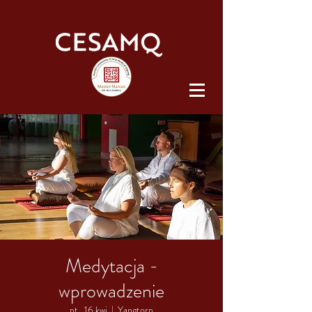
Medytacja -
wprowadzenie
pt., 16 kwi
  |  
Yangtorp