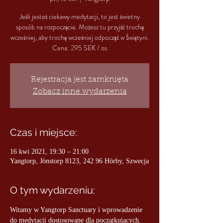
Jeśli jesteś ciekawy medytacji, to jest świetny
sposób na rozpoczęcie. Możesz tu przyjść trochę
wcześniej, aby trochę wcześniej odpocząć w Świątyni.
Cena: 295 SEK / os
Rejestracja jest zamknięta
Zobacz inne wydarzenia
Czas i miejsce:
16 kwi 2021, 19:30 – 21:00
Yangtorp, Jönstorp 8123, 242 96 Hörby, Szwecja
O tym wydarzeniu:
Witamy w Yangtorp Sanctuary i wprowadzenie 
do medytacji dostosowane dla początkujących. 