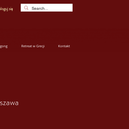
loguj się
igong
Retreat w Grecji
Kontakt
rszawa