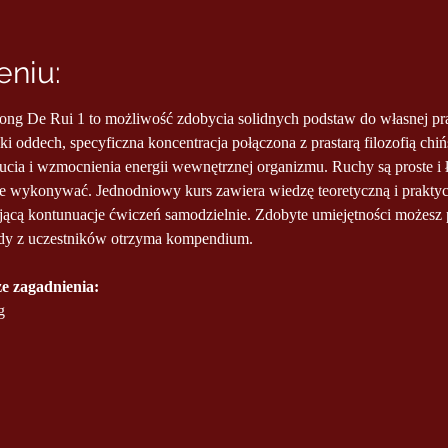
niu:
g De Rui 1 to możliwość zdobycia solidnych podstaw do własnej prak
i oddech, specyficzna koncentracja połączona z prastarą filozofią chiń
cia i wzmocnienia energii wewnętrznej organizmu. Ruchy są proste i 
e wykonywać. Jednodniowy kurs zawiera wiedzę teoretyczną i praktyc
ącą kontunuacje ćwiczeń samodzielnie. Zdobyte umiejętności możesz 
dy z uczestników otrzyma kompendium.
e zagadnienia:
g