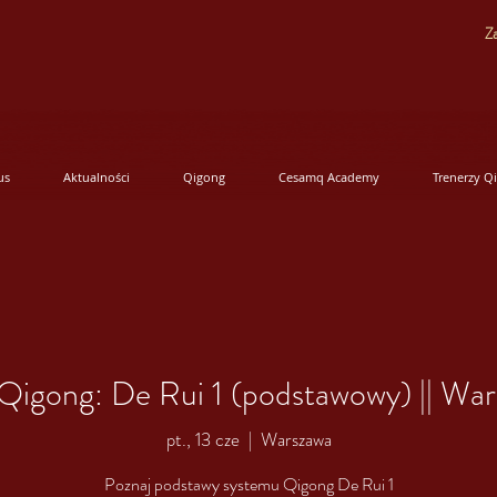
Za
us
Aktualności
Qigong
Cesamq Academy
Trenerzy Q
Qigong: De Rui 1 (podstawowy) || Wa
pt., 13 cze
  |  
Warszawa
Poznaj podstawy systemu Qigong De Rui 1