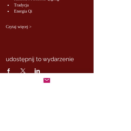
Tradycja
Energia Qi
Czytaj więcej >
udostępnij to wydarzenie
MASTER MARCUS
– DE RUI FAMILY