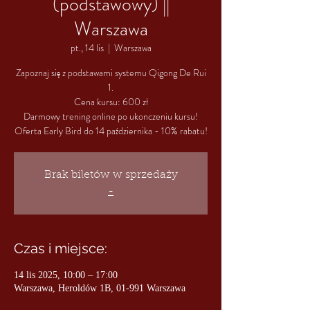
(podstawowy) ||
Warszawa
pt., 14 lis
  |  
Warszawa
Zapoznaj się z podstawami systemu Qigong De Rui
1.
Cena kursu: 600 zł
Darmowy trening online po ukonczeniu kursu!
Oferta Early Bird do 14 października - 10% rabatu!
Brak biletów w sprzedaży
-
Czas i miejsce:
14 lis 2025, 10:00 – 17:00
Warszawa, Heroldów 1B, 01-991 Warszawa