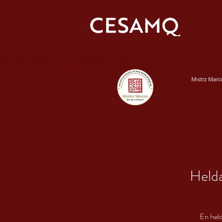
Mistrz Marc
Helda
En held