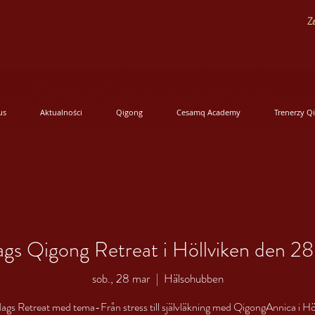
Za
us
Aktualności
Qigong
Cesamq Academy
Trenerzy Q
gs Qigong Retreat i Höllviken den 2
sob., 28 mar
  |  
Hälsohubben
ags Retreat med tema-Från stress till självläkning med QigongAnnica i Hö