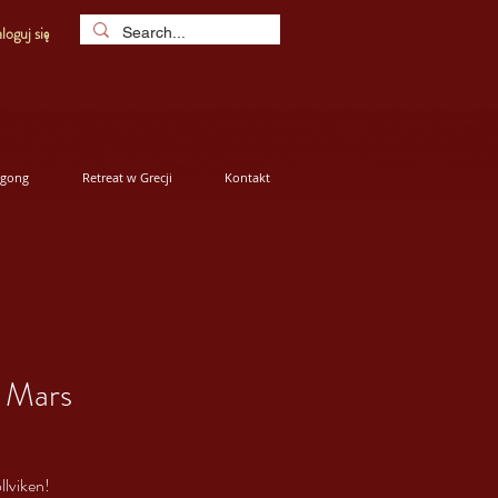
loguj się
igong
Retreat w Grecji
Kontakt
8 Mars
llviken!