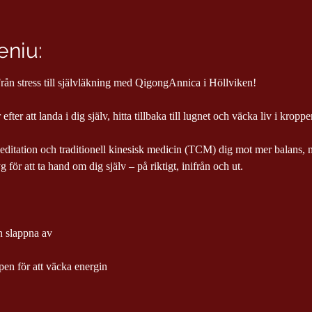
niu:
ån stress till självläkning med QigongAnnica i Höllviken!
efter att landa i dig själv, hitta tillbaka till lugnet och väcka liv i kropp
ditation och traditionell kinesisk medicin (TCM) dig mot mer balans, n
 för att ta hand om dig själv – på riktigt, inifrån och ut.
en slappna av
en för att väcka energin