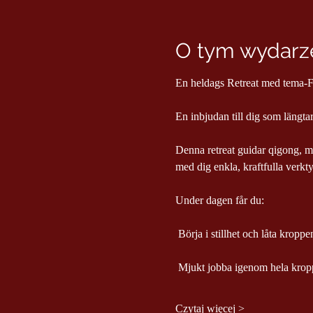
O tym wydarze
En heldags Retreat med tema-Fr
En inbjudan till dig som längtar 
Denna retreat guidar qigong, me
med dig enkla, kraftfulla verktyg
Under dagen får du:
 Börja i stillhet och låta kropp
 Mjukt jobba igenom hela kropp
Czytaj więcej >