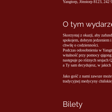
Yangtorp, Jönstorp 8123, 242 
O tym wydarze
Skorzystaj z okazji, aby zafun
spokojem, dobrym jedzeniem i 
chwilę o codzienności.
Podczas odosobnienia w Yangto
witalność przy pomocy qigong i
następuje po różnych sesjach 
a Ty sam decydujesz, w jakich
Jako gość z nami zawsze może
tradycyjnej medycyny chińskie
Zawiera następujące element
• Wszystkie zajęcia qigong i m
Bilety
• Wejście na oddziale relaks
• Bezpłatny dostęp do wody, he