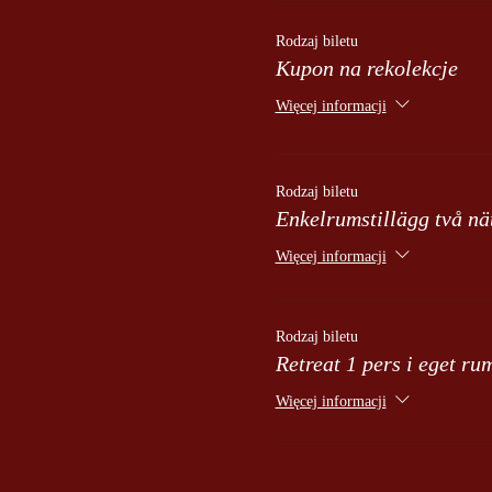
• szlafrok, ręcznik i kapcie (pr
Rodzaj biletu
• 2 kolacje
Kupon na rekolekcje
• 2 śniadania
• 1 obiad
Więcej informacji
• Zakwaterowanie na 2 noce, 
Strój: jasne i swobodne ubrani
Rodzaj biletu
Zapraszam na spacer po lesie w
Enkelrumstillägg två nä
Jeśli chcesz zarezerwować akup
Więcej informacji
Cena akupunktury: 600: -, diag
Yangtorp to miejsce wolne od 
Rodzaj biletu
Retreat 1 pers i eget ru
Więcej informacji