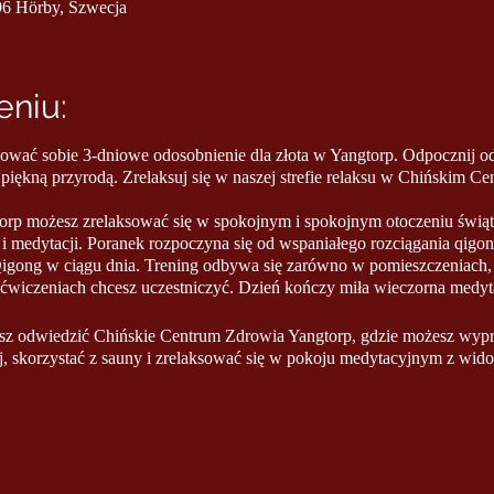
96 Hörby, Szwecja
niu:
dować sobie 3-dniowe odosobnienie dla złota w Yangtorp. Odpocznij od 
piękną przyrodą. Zrelaksuj się w naszej strefie relaksu w Chińskim C
rp możesz zrelaksować się w spokojnym i spokojnym otoczeniu świątyn
 medytacji. Poranek rozpoczyna się od wspaniałego rozciągania qigong
Qigong w ciągu dnia. Trening odbywa się zarówno w pomieszczeniach,
 ćwiczeniach chcesz uczestniczyć. Dzień kończy miła wieczorna medyt
sz odwiedzić Chińskie Centrum Zdrowia Yangtorp, gdzie możesz wypr
j, skorzystać z sauny i zrelaksować się w pokoju medytacyjnym z wido
y:
edytacje
acyjnym do Chińskiego Centrum Zdrowia
rbaty i owoców w strefie relaksu