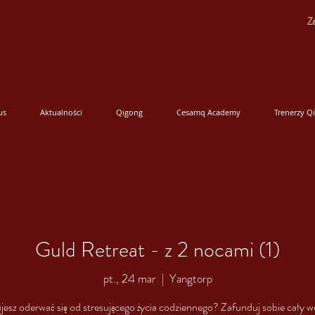
Za
us
Aktualności
Qigong
Cesamq Academy
Trenerzy Q
Guld Retreat - z 2 nocami (1)
pt., 24 mar
  |  
Yangtorp
jesz oderwać się od stresującego życia codziennego? Zafunduj sobie cały 