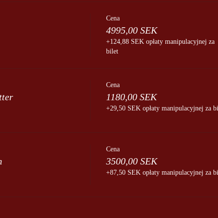
zynieś własny strój kąpielowy, jeśli chcesz skorzystać z sauny)
Cena
4995,00 SEK
+124,88 SEK opłaty manipulacyjnej za
bilet
część w pokoju dwuosobowym (dodatek za pokój jednoosobowy 590 SE
e
Cena
 dobrej odzieży wierzchniej.
tter
1180,00 SEK
+29,50 SEK opłaty manipulacyjnej za bi
unkturę / diagnozę, zalecamy zrobić to przed przyjazdem.
noza: 800: -
dymu tytoniowego i alkoholu.
Cena
m
3500,00 SEK
+87,50 SEK opłaty manipulacyjnej za bi