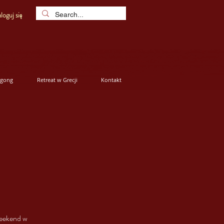
loguj się
igong
Retreat w Grecji
Kontakt
weekend w