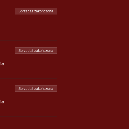
Sprzedaż zakończona
K / osoba / pokój)
Sprzedaż zakończona
let
Sprzedaż zakończona
let