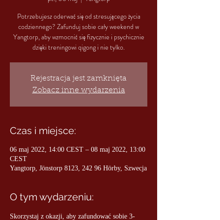
Potrzebujesz oderwać się od stresującego życia
codziennego? Zafunduj sobie cały weekend w
Yangtorp, aby wzmocnić się fizycznie i psychicznie
dzięki treningowi qigong i nie tylko.
Rejestracja jest zamknięta
Zobacz inne wydarzenia
Czas i miejsce:
06 maj 2022, 14:00 CEST – 08 maj 2022, 13:00
CEST
Yangtorp, Jönstorp 8123, 242 96 Hörby, Szwecja
O tym wydarzeniu:
Skorzystaj z okazji, aby zafundować sobie 3-