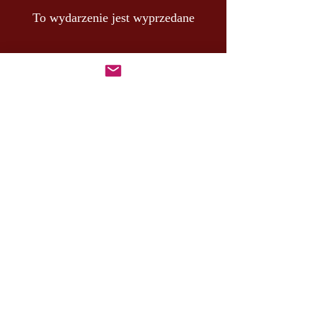
To wydarzenie jest wyprzedane
udostępnij to wydarzenie
MASTER MARCUS
– DE RUI FAMILY
KONTAKT:
+46 (0) 730 50 37 26