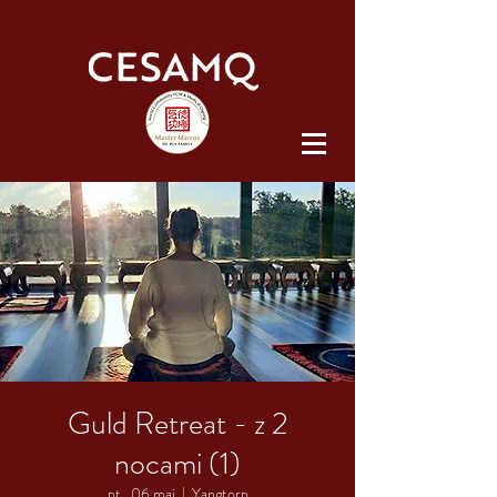
Guld Retreat - z 2
nocami (1)
pt., 06 maj
  |  
Yangtorp