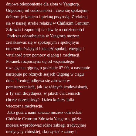
dniowe odosobnienie dla złota w Yangtorp. 
Odpocznij od codzienności i ciesz się spokojem, 
dobrym jedzeniem i piękną przyrodą. Zrelaksuj 
się w naszej strefie relaksu w Chińskim Centrum 
Zdrowia i zapomnij na chwilę o codzienności.
 Podczas odosobnienia w Yangtorp możesz 
zrelaksować się w spokojnym i spokojnym 
otoczeniu świątyni i znaleźć spokój, energię i 
witalność przy pomocy qigong i medytacji. 
Poranek rozpoczyna się od wspaniałego 
rozciągania qigong o godzinie 07:00, a następnie 
następuje po różnych sesjach Qigong w ciągu 
dnia. Trening odbywa się zarówno w 
pomieszczeniach, jak iw różnych środowiskach, 
a Ty sam decydujesz, w jakich ćwiczeniach 
chcesz uczestniczyć. Dzień kończy miła 
wieczorna medytacja.
 Jako gość z nami zawsze możesz odwiedzić 
Chińskie Centrum Zdrowia Yangtorp, gdzie 
możesz wypróbować różne zabiegi tradycyjnej 
medycyny chińskiej, skorzystać z sauny i 