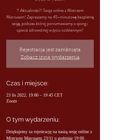
!! Aktualności!! Sesja online z Mistrzem
Marcusem! Zapraszamy na 45-minutową bezpłatną
sesję, podczas której porozmawiamy o qiong i
opiece zdrowotnej w życiu codziennym!
Rejestracja jest zamknięta
Zobacz inne wydarzenia
Czas i miejsce:
23 lis 2022, 19:00 – 19:45 CET
Zoom
O tym wydarzeniu:
Dziękujemy za rejestrację na naszą sesję online z 
Mistrzem Marcusem 23/11 o godzinie 19:00.