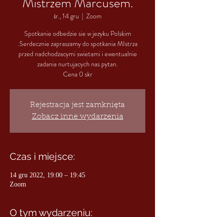
Mistrzem Marcusem.
śr., 14 gru
  |  
Zoom
Spotkanie odbedzie sie w jezyku Polskim
.Serdecznie zapraszamy do spotkania MIstrza
przed nadchodzacymi swietami i ewentualnie
zadania nurtujacych nas pytan.
Cena 0 skr
Rejestracja jest zamknięta
Zobacz inne wydarzenia
Czas i miejsce:
14 gru 2022, 19:00 – 19:45
Zoom
O tym wydarzeniu: