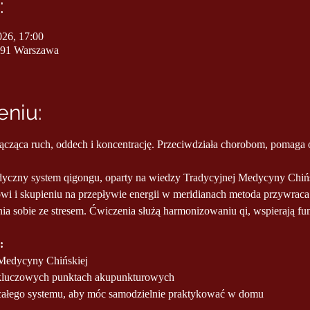
:
026, 17:00
991 Warszawa
niu:
cząca ruch, oddech i koncentrację. Przeciwdziała chorobom, pomaga o
dyczny system qigongu, oparty na wiedzy Tradycyjnej Medycyny Chiń
 i skupieniu na przepływie energii w meridianach metoda przywraca
ia sobie ze stresem. Ćwiczenia służą harmonizowaniu qi, wspierają f
:
u Medycyny Chińskiej
 kluczowych punktach akupunkturowych
całego systemu, aby móc samodzielnie praktykować w domu