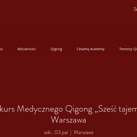
Za
us
Aktualności
Qigong
Cesamq Academy
Trenerzy Q
urs Medycznego Qigong „Sześć tajem
Warszawa
sob., 03 paź
  |  
Warszawa