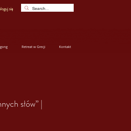
loguj się
igong
Retreat w Grecji
Kontakt
nych słów” |