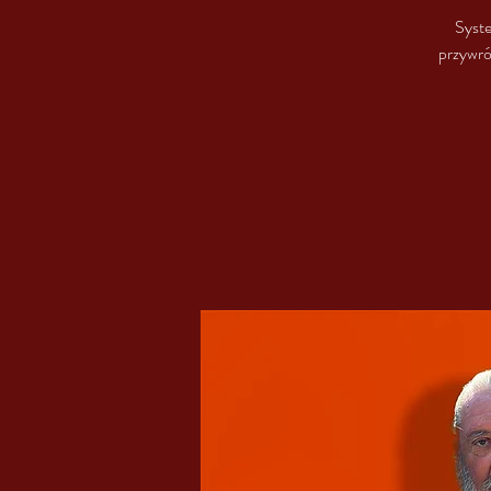
Syste
przywró