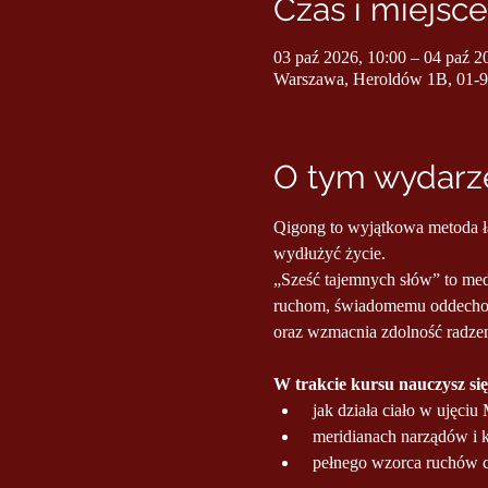
Czas i miejsce
03 paź 2026, 10:00 – 04 paź 2
Warszawa, Heroldów 1B, 01-
O tym wydarze
Qigong to wyjątkowa metoda łą
wydłużyć życie.
„Sześć tajemnych słów” to me
ruchom, świadomemu oddechowi
oraz wzmacnia zdolność radzen
W trakcie kursu nauczysz się
 jak działa ciało w ujęci
 meridianach narządów i
 pełnego wzorca ruchów 