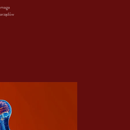
pomaga
narządów