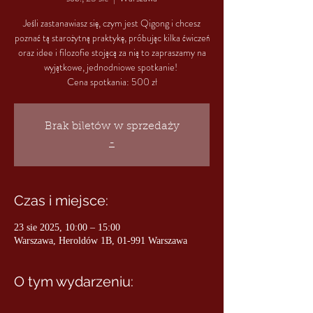
Jeśli zastanawiasz się, czym jest Qigong i chcesz
poznać tą starożytną praktykę, próbując kilka ćwiczeń
oraz idee i filozofie stojącą za nią to zapraszamy na
wyjątkowe, jednodniowe spotkanie!
Brak biletów w sprzedaży
-
Czas i miejsce:
23 sie 2025, 10:00 – 15:00
Warszawa, Heroldów 1B, 01-991 Warszawa
O tym wydarzeniu: