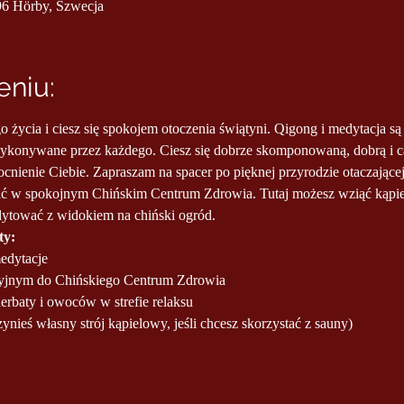
96 Hörby, Szwecja
niu:
go życia i ciesz się spokojem otoczenia świątyni. Qigong i medytacja s
onywane przez każdego. Ciesz się dobrze skomponowaną, dobrą i cał
cnienie Ciebie. Zapraszam na spacer po pięknej przyrodzie otaczające
ć w spokojnym Chińskim Centrum Zdrowia. Tutaj możesz wziąć kąpiel
dytować z widokiem na chiński ogród.
ty:
medytacje
sacyjnym do Chińskiego Centrum Zdrowia
herbaty i owoców w strefie relaksu
przynieś własny strój kąpielowy, jeśli chcesz skorzystać z sauny)