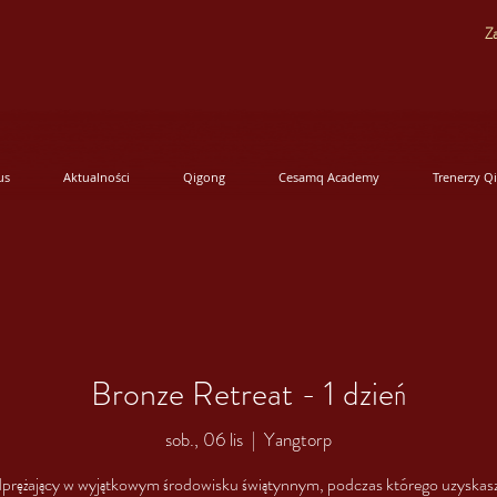
Za
us
Aktualności
Qigong
Cesamq Academy
Trenerzy Q
Bronze Retreat - 1 dzień
sob., 06 lis
  |  
Yangtorp
prężający w wyjątkowym środowisku świątynnym, podczas którego uzyskas