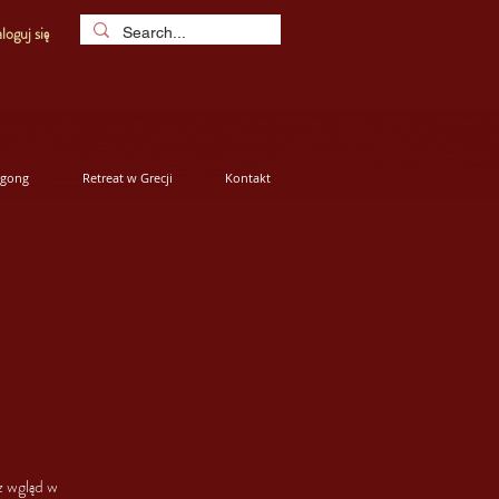
loguj się
igong
Retreat w Grecji
Kontakt
z wgląd w