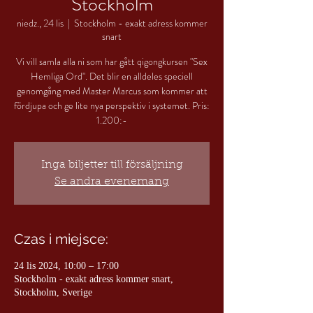
Stockholm
niedz., 24 lis
  |  
Stockholm - exakt adress kommer
snart
Vi vill samla alla ni som har gått qigongkursen "Sex
Hemliga Ord". Det blir en alldeles speciell
genomgång med Master Marcus som kommer att
fördjupa och ge lite nya perspektiv i systemet. Pris:
1.200:-
Inga biljetter till försäljning
Se andra evenemang
Czas i miejsce:
24 lis 2024, 10:00 – 17:00
Stockholm - exakt adress kommer snart,
Stockholm, Sverige