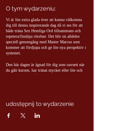
O tym wydarzeniu:
Vi är lite extra glada över att kunna välkomna
dig till denna inspirerande dag då vi ses för att
både träna Sex Hemliga Ord tillsammans och
repetera/finslipa rörelser. Det blir en alldeles
speciell genomgång med Master Marcus som
kommer att fördjupa och ge lite nya perspektiv i
systemet.
Den här dagen är ägnad för dig som oavsett när
du gått kursen, har tränat mycket eller lite och
känner att du vill återuppta qigongträningen och
den härliga gemenskapen. Det blir ju alltid lite
extra speciellt när vi tränar tillsammans!
Plats:
Återkommer inom kort var vi kommer att
udostępnij to wydarzenie
vara i Stockholm
Klädsel:
Vita lediga kläder
Pris:
1.200:-