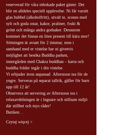
reserverad för våra inbokade paket gäster. Det 
blir en alldeles speciell upplevelse. Ni får varsitt 
glas bubbel (alkoholfritt), utvalt te, scones med 
sylt och goda ostar, kakor, praliner, frukt & 
grönt och många andra godsaker. Dessutom 
kommer det finnas en liten present till kära mor!
Sittningen är avsatt för 2 timmar, men i 
samband med er vistelse har ni givetvis 
möjlighet att besöka Buddha parken, 
innergården med Chakra buddhan – karta och 
buddha folder ingår i din vistelse.
Vi erbjuder även anpassad  Afternoon tea för de 
yngre. Serveras på separat tallrik, gäller för barn 
upp till 12 år!
Observera att servering av Afternoon tea i 
relaxavdelningen är i lugnare och stillsam miljö 
där stillhet och mys råder!
Butiken…
Czytaj więcej >