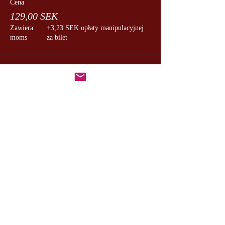
Cena
129,00 SEK
Zawiera
+3,23 SEK opłaty manipulacyjnej
moms
za bilet
udostępnij to wydarzenie
MASTER MARCUS
– DE RUI FAMILY