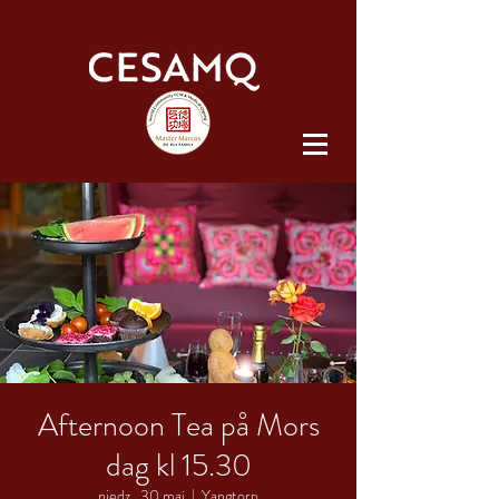
Afternoon Tea på Mors
dag kl 15.30
niedz., 30 maj
  |  
Yangtorp