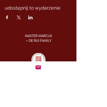
udostępnij to wydarzenie
MASTER MARCUS
– DE RUI FAMILY
KONTAKT:
+46 (0) 730 50 37 26
Godziny kontaktu
telefonicznego:
poniedziałek - piątek
09.00-17.00
Inny czas:
info@cesamq.eu