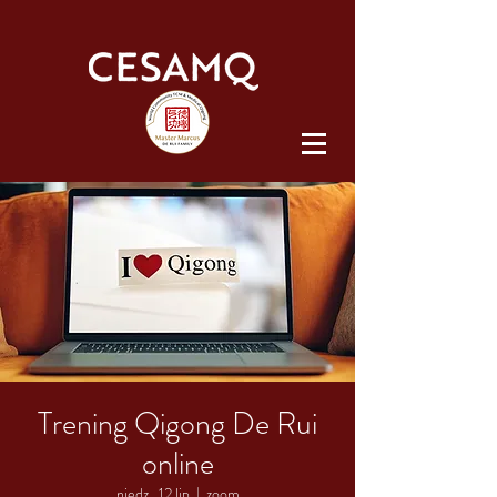
Trening Qigong De Rui
online
niedz., 12 lip
  |  
zoom