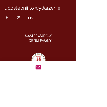
udostępnij to wydarzenie
MASTER MARCUS
– DE RUI FAMILY
KONTAKT:
+46 (0) 730 50 37 26
Godziny kontaktu
telefonicznego:
poniedziałek - piątek
09.00-17.00
Inny czas:
info@cesamq.eu