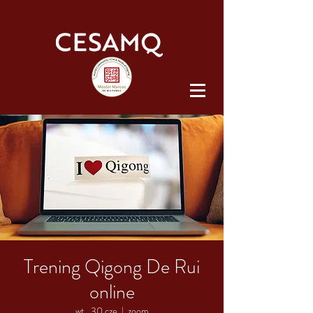
Trening Qigong De Rui
online
wt., 30 cze
  |  
zoom