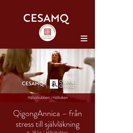
QigongAnnica – från
stress till självläkning
śr., 18 lut
  |  
Hälsohubben