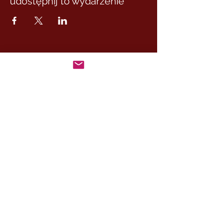
udostępnij to wydarzenie
MASTER MARCUS
– DE RUI FAMILY
KONTAKT:
+46 (0) 730 50 37 26
Godziny kontaktu
telefonicznego:
poniedziałek - piątek
09.00-17.00
Inny czas:
info@cesamq.eu