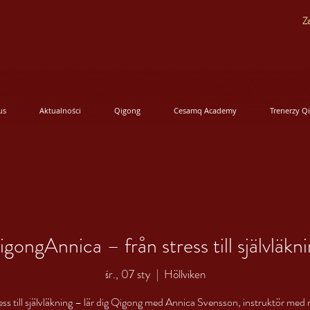
Za
us
Aktualności
Qigong
Cesamq Academy
Trenerzy Q
gongAnnica – från stress till självläkn
śr., 07 sty
  |  
Höllviken
ess till självläkning – lär dig Qigong med Annica Svensson, instruktör med