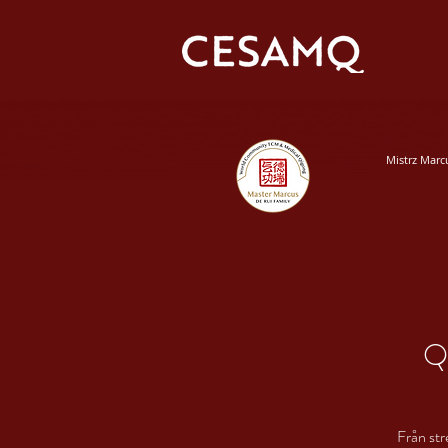
Mistrz Marc
Qi
Från str