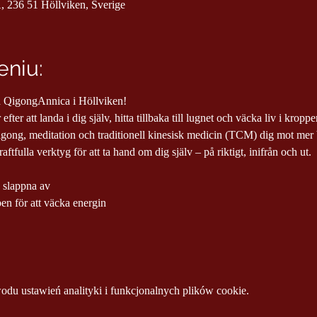
, 236 51 Höllviken, Sverige
niu:
med QigongAnnica i Höllviken!
efter att landa i dig själv, hitta tillbaka till lugnet och väcka liv i kropp
gong, meditation och traditionell kinesisk medicin (TCM) dig mot mer b
ftfulla verktyg för att ta hand om dig själv – på riktigt, inifrån och ut.
n slappna av
n för att väcka energin
u ustawień analityki i funkcjonalnych plików cookie.