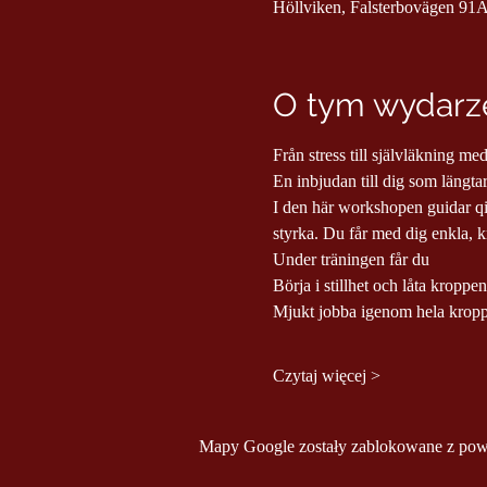
Höllviken, Falsterbovägen 91A
O tym wydarze
Från stress till självläkning 
En inbjudan till dig som längtar 
I den här workshopen guidar qi
styrka. Du får med dig enkla, kra
Under träningen får du
Börja i stillhet och låta kroppe
Mjukt jobba igenom hela kroppe
Czytaj więcej >
Mapy Google zostały zablokowane z powod