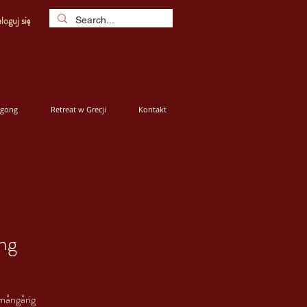
loguj się
igong
Retreat w Grecji
Kontakt
ing
 mångårig