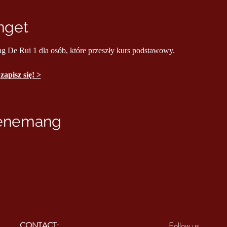
nget
ng De Rui 1 dla osób, które przeszły kurs podstawowy.
 
zapisz się! >
venemang
CONTACT:
Follow us