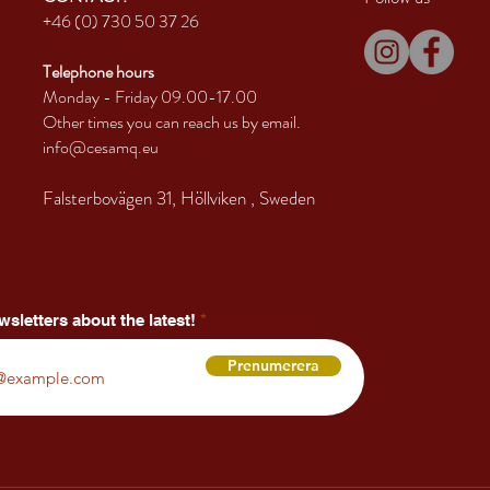
+46 (0) 730 50 37 26
Telephone hours
Monday - Friday 09.00-17.00
Other times you can reach us by email.
info@cesamq.eu
Falsterbovägen 31, Höllviken
, Sweden
wsletters about the latest!
Prenumerera