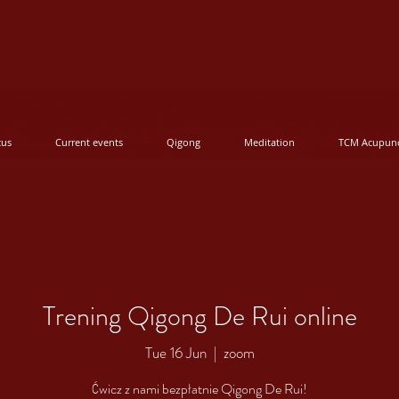
cus
Current events
Qigong
Meditation
TCM Acupunc
Trening Qigong De Rui online
Tue 16 Jun
  |  
zoom
Ćwicz z nami bezpłatnie Qigong De Rui!