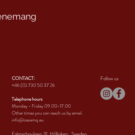
venemang
CONTACT:
Follow us
+46 (0) 730 50 37 26
Telephone hours
Monday - Friday 09.00-17.00
Other times you can reach us by email.
info@cesamq.eu
Falsterbovägen 31, Höllviken
, Sweden