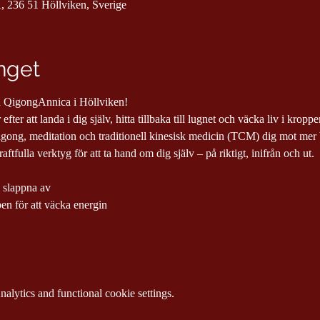
, 236 51 Höllviken, Sverige
nget
med QigongAnnica i Höllviken!
efter att landa i dig själv, hitta tillbaka till lugnet och väcka liv i kropp
gong, meditation och traditionell kinesisk medicin (TCM) dig mot mer b
ftfulla verktyg för att ta hand om dig själv – på riktigt, inifrån och ut.
n slappna av
n för att väcka energin
lytics and functional cookie settings.