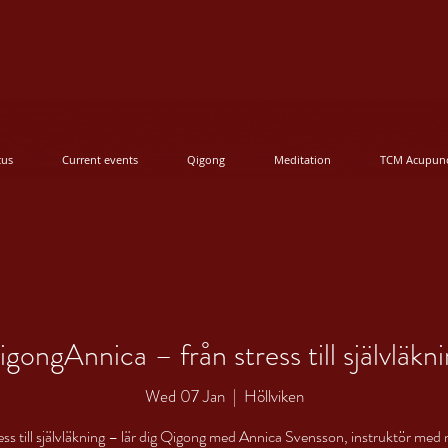
cus
Current events
Qigong
Meditation
TCM Acupunc
gongAnnica – från stress till självläkn
Wed 07 Jan
  |  
Höllviken
ess till självläkning – lär dig Qigong med Annica Svensson, instruktör med