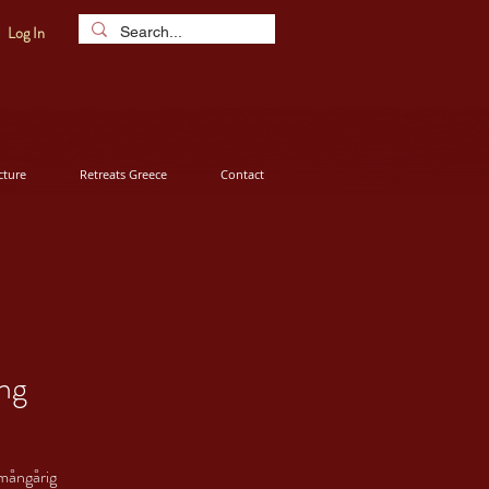
Log In
ture
Retreats Greece
Contact
ing
 mångårig