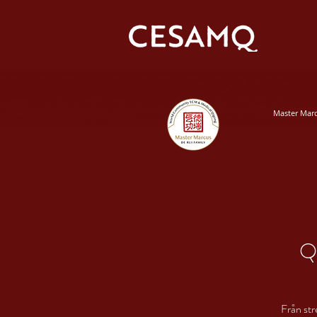
Master Mar
Qi
Från str