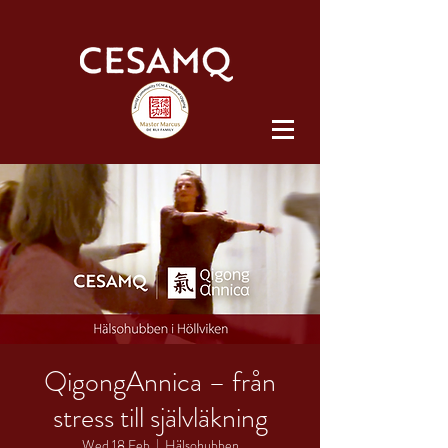
QigongAnnica – från
stress till självläkning
Wed 18 Feb
  |  
Hälsohubben