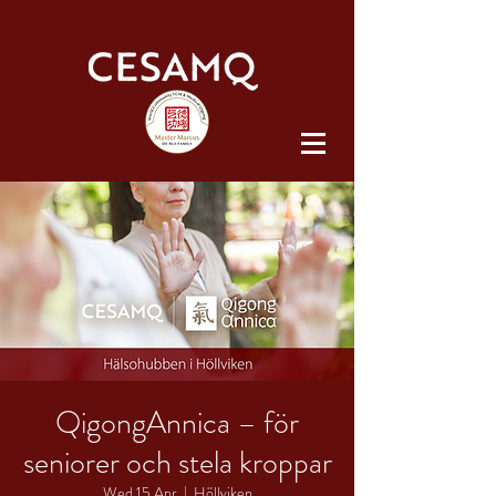
QigongAnnica – för
seniorer och stela kroppar
Wed 15 Apr
  |  
Höllviken