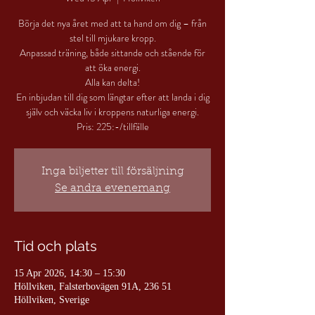
Börja det nya året med att ta hand om dig – från
stel till mjukare kropp.
Anpassad träning, både sittande och stående för
att öka energi.
Alla kan delta!
En inbjudan till dig som längtar efter att landa i dig
själv och väcka liv i kroppens naturliga energi.
Pris: 225:-/tillfälle
Inga biljetter till försäljning
Se andra evenemang
Tid och plats
15 Apr 2026, 14:30 – 15:30
Höllviken, Falsterbovägen 91A, 236 51
Höllviken, Sverige