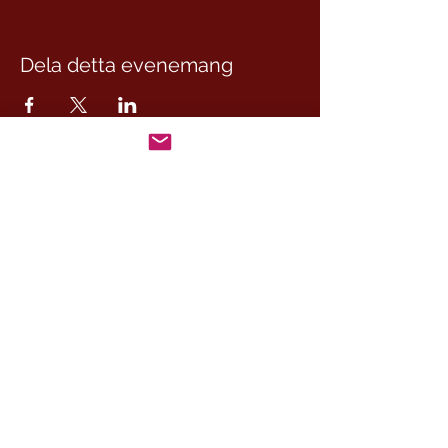
Dela detta evenemang
CesamQ
Master Marcus
De Rui Family
CONTACT:
+46 (0) 730 50 37 26
Telephone hours
Monday - Friday
09.00-17.00
Other times you can reach us by email.