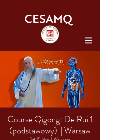
Course Qigong: De Rui 1
(podstawowy) || Warsaw
Sat 15 Nov
  |  
Warszawa