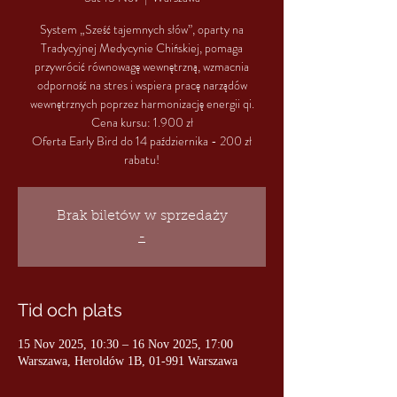
System „Sześć tajemnych słów”, oparty na
Tradycyjnej Medycynie Chińskiej, pomaga
przywrócić równowagę wewnętrzną, wzmacnia
odporność na stres i wspiera pracę narządów
wewnętrznych poprzez harmonizację energii qi.
Cena kursu: 1.900 zł
Oferta Early Bird do 14 października - 200 zł
rabatu!
Brak biletów w sprzedaży
-
Tid och plats
15 Nov 2025, 10:30 – 16 Nov 2025, 17:00
Warszawa, Heroldów 1B, 01-991 Warszawa