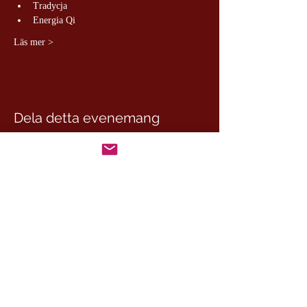
Tradycja
Energia Qi
Läs mer >
Dela detta evenemang
CesamQ
Master Marcus
De Rui Family
CONTACT: