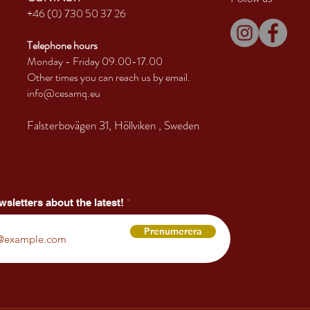
+46 (0) 730 50 37 26
Telephone hours
Monday - Friday 09.00-17.00
Other times you can reach us by email.
info@cesamq.eu
Falsterbovägen 31, Höllviken
, Sweden
wsletters about the latest!
Prenumerera