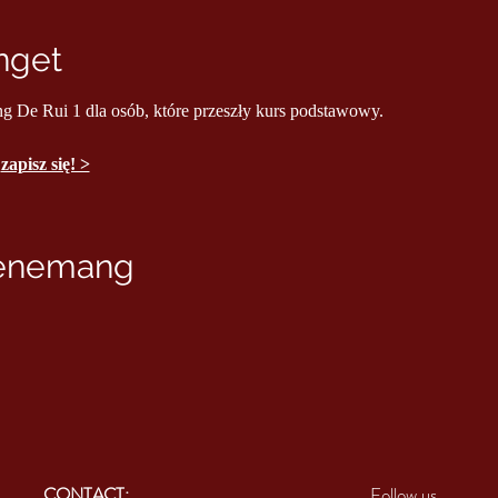
nget
ng De Rui 1 dla osób, które przeszły kurs podstawowy.
 
zapisz się! >
venemang
CONTACT:
Follow us