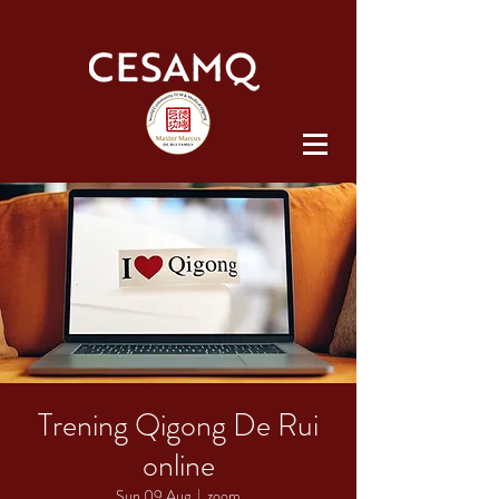
Trening Qigong De Rui
online
Sun 09 Aug
  |  
zoom