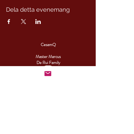
Dela detta evenemang
CesamQ
Master Marcus
De Rui Family
CONTACT:
+46 (0) 730 50 37 26
Telephone hours
Monday - Friday
09.00-17.00
Other times you can reach us by email.
info@cesamq.eu