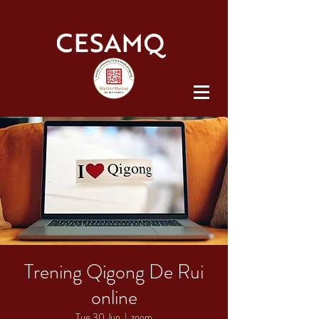
Trening Qigong De Rui
online
Tue 30 Jun
  |  
zoom