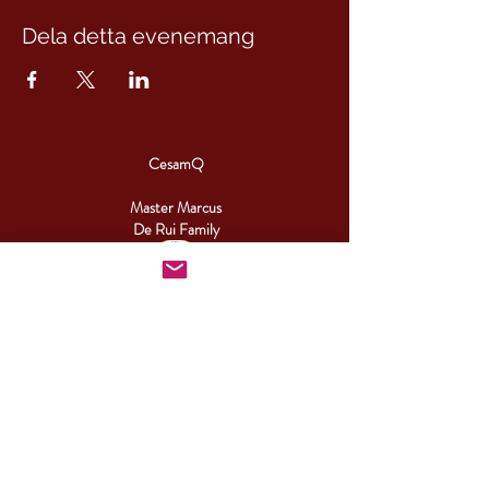
Dela detta evenemang
CesamQ
Master Marcus
De Rui Family
CONTACT:
+46 (0) 730 50 37 26
Telephone hours
Monday - Friday
09.00-17.00
Other times you can reach us by email.
info@cesamq.eu