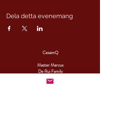
Dela detta evenemang
CesamQ
Master Marcus
De Rui Family
CONTACT:
+46 (0) 730 50 37 26
Telephone hours
Monday - Friday
09.00-17.00
Other times you can reach us by email.
info@cesamq.eu