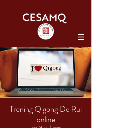
Trening Qigong De Rui
online
Sun 28 Jun
  |  
zoom