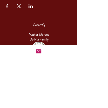
CesamQ
Master Marcus
De Rui Family
CONTACT:
+46 (0) 730 50 37 26
Telephone hours
Monday - Friday
09.00-17.00
Other times you can reach us by email.
info@cesamq.eu
Falsterbovägen 31, Höllviken
, Sweden