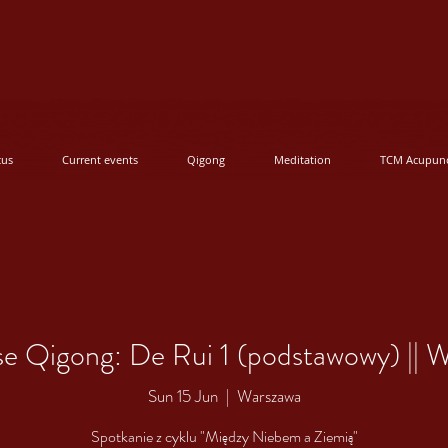
cus
Current events
Qigong
Meditation
TCM Acupunc
e Qigong: De Rui 1 (podstawowy) || 
Sun 15 Jun
  |  
Warszawa
Spotkanie z cyklu "Między Niebem a Ziemią"