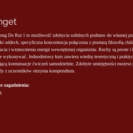
nget
g De Rui 1 to możliwość zdobycia solidnych podstaw do własnej prak
i oddech, specyficzna koncentracja połączona z prastarą filozofią chiń
cia i wzmocnienia energii wewnętrznej organizmu. Ruchy są proste i 
e wykonywać. Jednodniowy kurs zawiera wiedzę teoretyczną i praktyc
ącą kontunuacje ćwiczeń samodzielnie. Zdobyte umiejętności możesz 
dy z uczestników otrzyma kompendium.
e zagadnienia:
g