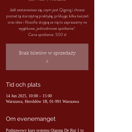
Jeśli zastanawiasz się, czym jest Qigong i chcesz
poznać tą starożytną praktykę, próbując kilka ćwiczeń
oraz idee i filozofie stojącą za nią to zapraszamy na
wyjątkowe, jednodniowe spotkanie!
Cena spotkania: 500 zł
Brak biletów w sprzedaży
-
Tid och plats
14 Jun 2025, 10:00 – 15:00
Warszawa, Heroldów 1B, 01-991 Warszawa
Om evenemanget
Podstawowy kurs systemu Qigong De Rui 1 to 