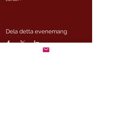
Dela detta evenemang
CesamQ
Master Marcus
De Rui Family
CONTACT:
+46 (0) 730 50 37 26
Telephone hours