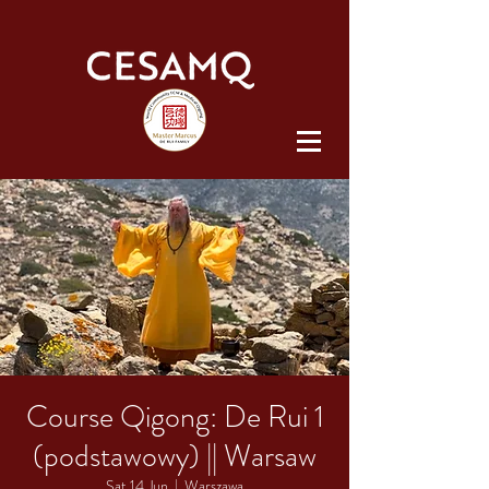
Course Qigong: De Rui 1
(podstawowy) || Warsaw
Sat 14 Jun
  |  
Warszawa