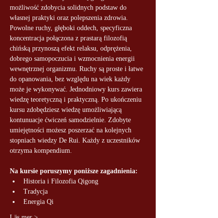
możliwość zdobycia solidnych podstaw do 
własnej praktyki oraz polepszenia zdrowia. 
Powolne ruchy, głęboki oddech, specyficzna 
koncentracja połączona z prastarą filozofią 
chińską przynoszą efekt relaksu, odprężenia, 
dobrego samopoczucia i wzmocnienia energii 
wewnętrznej organizmu. Ruchy są proste i łatwe 
do opanowania, bez względu na wiek każdy 
może je wykonywać. Jednodniowy kurs zawiera 
wiedzę teoretyczną i praktyczną. Po ukończeniu 
kursu zdobędziesz wiedzę umożliwiającą 
kontunuacje ćwiczeń samodzielnie. Zdobyte 
umiejętności możesz poszerzać na kolejnych 
stopniach wiedzy De Rui. Każdy z uczestników 
otrzyma kompendium.
Na kursie poruszymy poniższe zagadnienia:
Historia i Filozofia Qigong
Tradycja
Energia Qi
Läs mer >