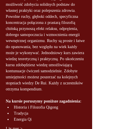
możliwość zdobycia solidnych podstaw do 
własnej praktyki oraz polepszenia zdrowia. 
Powolne ruchy, głęboki oddech, specyficzna 
koncentracja połączona z prastarą filozofią 
chińską przynoszą efekt relaksu, odprężenia, 
dobrego samopoczucia i wzmocnienia energii 
wewnętrznej organizmu. Ruchy są proste i łatwe 
do opanowania, bez względu na wiek każdy 
może je wykonywać. Jednodniowy kurs zawiera 
wiedzę teoretyczną i praktyczną. Po ukończeniu 
kursu zdobędziesz wiedzę umożliwiającą 
kontunuacje ćwiczeń samodzielnie. Zdobyte 
umiejętności możesz poszerzać na kolejnych 
stopniach wiedzy De Rui. Każdy z uczestników 
otrzyma kompendium.
Na kursie poruszymy poniższe zagadnienia:
Historia i Filozofia Qigong
Tradycja
Energia Qi
Läs mer >