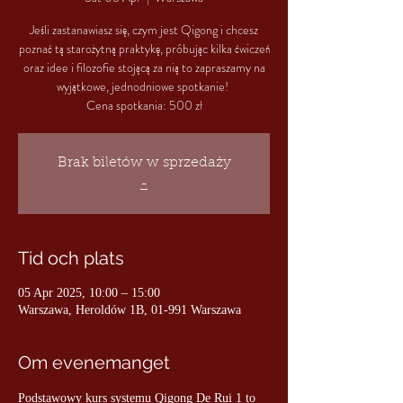
Jeśli zastanawiasz się, czym jest Qigong i chcesz
poznać tą starożytną praktykę, próbując kilka ćwiczeń
oraz idee i filozofie stojącą za nią to zapraszamy na
wyjątkowe, jednodniowe spotkanie!
Cena spotkania: 500 zł
Brak biletów w sprzedaży
-
Tid och plats
05 Apr 2025, 10:00 – 15:00
Warszawa, Heroldów 1B, 01-991 Warszawa
Om evenemanget
Podstawowy kurs systemu Qigong De Rui 1 to 