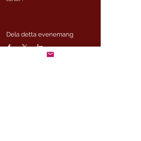
Dela detta evenemang
CesamQ
Master Marcus
De Rui Family
CONTACT:
+46 (0) 730 50 37 26
Telephone hours