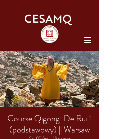
Course Qigong: De Rui 1
(podstawowy) || Warsaw
Sat 05 Apr
  |  
Warszawa