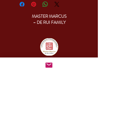
MASTER MARCUS
– DE RUI FAMILY
KONTAKT:
+46 (0) 730 50 37 26
Godziny kontaktu
telefonicznego:
poniedziałek - piątek
09.00-17.00
Inny czas:
info@cesamq.eu
Adres:
Warszawa, ul. Heroldów 1B