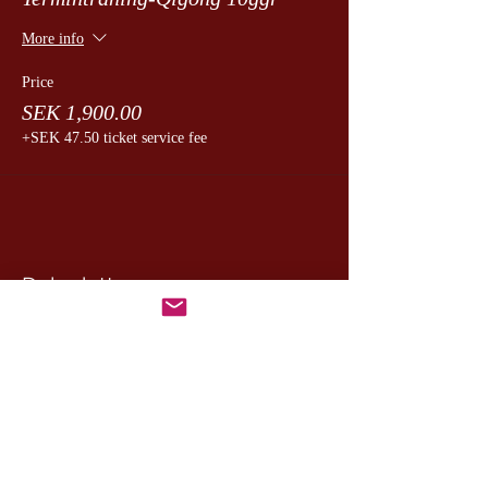
More info
Price
SEK 1,900.00
+SEK 47.50 ticket service fee
Dela detta evenemang
CesamQ
Master Marcus
De Rui Family