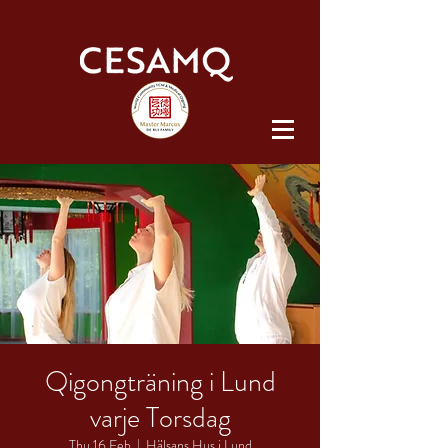
Qigongträning i Lund
varje Torsdag
Thu 16 Feb
  |  
Hälsans Hus i Lund