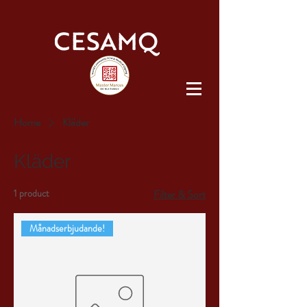
Home
Kläder
Kläder
1 product
Filter & Sort
Månadserbjudande!