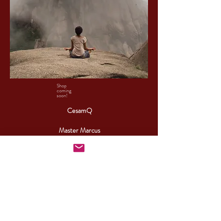
Shop
coming
soon!
CesamQ
Master Marcus
De Rui Family
CONTACT:
+46 (0) 730 50 37 26
Telephone hours