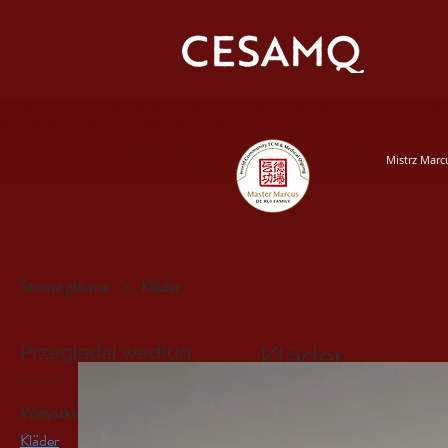
Mistrz Marc
Strona główna
Kläder
Przeglądaj według
Kläder
Wszystkie produkty
1 produkt
Kläder