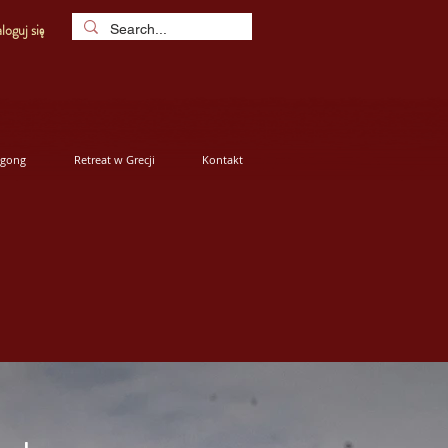
loguj się
igong
Retreat w Grecji
Kontakt
Sortuj wg:
Zalecane