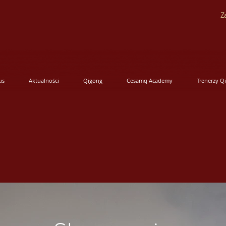
Za
us
Aktualności
Qigong
Cesamq Academy
Trenerzy Q