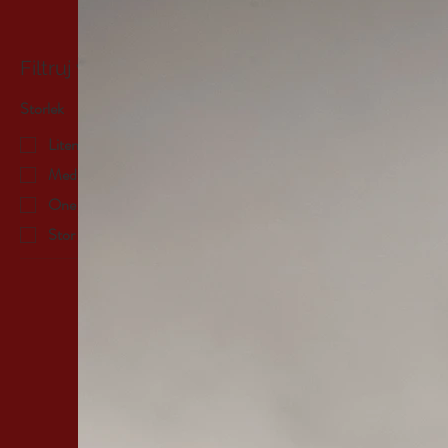
Filtruj wg
Månadserbjudande!
Storlek
Liten
Medelstor
One size
Stor